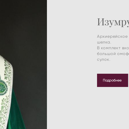
Изумр
Архиерейское 
шелка.
В комплект вх
большой омофо
сулок.
Подробнее