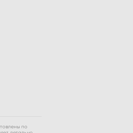
отовлены по
няет детально