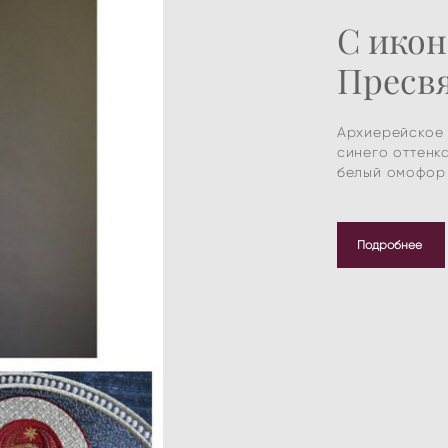
С икон
Пресв
Архиерейское 
синего оттенк
белый омофор 
Подробнее