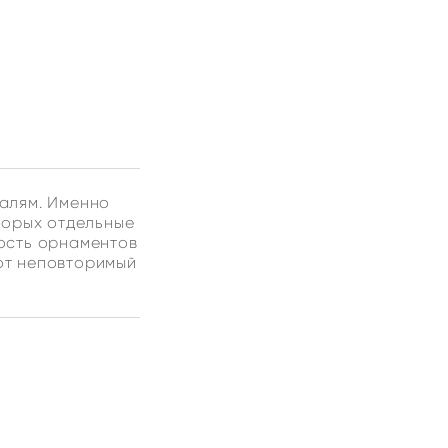
алям. Именно
оторых отдельные
кость орнаментов
ют неповторимый