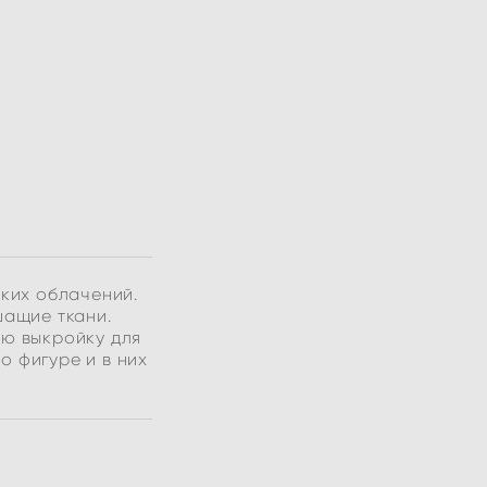
ких облачений.
шащие ткани.
ую выкройку для
о фигуре и в них