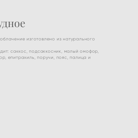
удное
облачение изготовлено из натурального
одит: саккос, подсаккосник, малый омофор,
р, епитрахиль, поручи, пояс, палица и