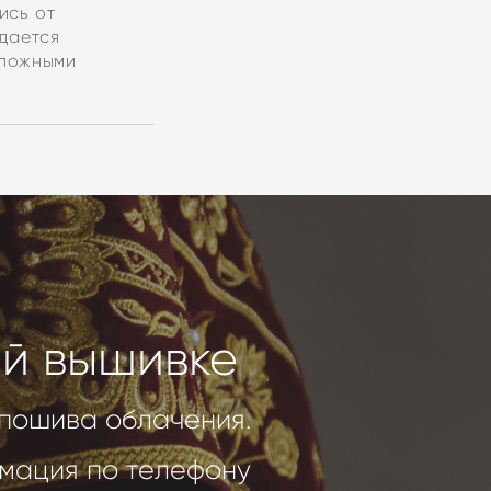
ись от
дается
сложными
ой вышивке
 пошива облачения.
мация по телефону