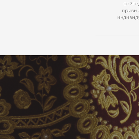
сайте
привы
индивид