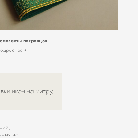
Комплекты покровцов
Подробнее +
ки икон на митру,
ний,
нных на