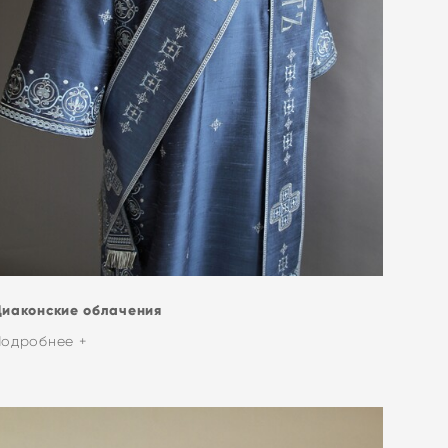
Диаконские
облачения
Подробнее +