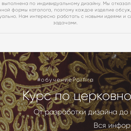
, выполнена по индивидуальному дизайну. Мы отказал
чной формы каталога, поэтому каждое изделие обсуж
уально. Нам интересно работать с новыми идеями и 
задачами.
#обучениеPorfira
Курс по церковн
От разработки дизайна до
Вся инфор